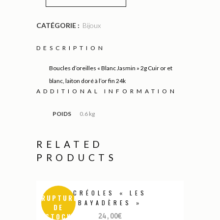
CATÉGORIE :
Bijoux
DESCRIPTION
Boucles d’oreilles « Blanc Jasmin » 2g Cuir or et
blanc, laiton doré à l’or fin 24k
ADDITIONAL INFORMATION
POIDS
0.6 kg
RELATED
PRODUCTS
CRÉOLES « LES
RUPTURE
BAYADÈRES »
DE
STOCK
24,00
€