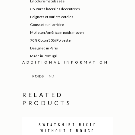
Encolure matelassée
Coutures latérales décentrées
Poignets et ourlets côtelés
Gousset sur l’arrière
Molleton Américain poids moyen
70% Coton 30% Polyester
Designed in Paris
Made in Portugal
ADDITIONAL INFORMATION
POIDS
ND
RELATED
PRODUCTS
SWEATSHIRT MIXTE
PROMO
WITHOUT E ROUGE