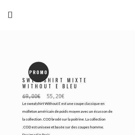
PROMO
SWEATSHIRT MIXTE
WITHOUT E BLEU
69,00
€
55,20
€
Le sweatshirt Without E est une coupe classique en
molleton américain de poids moyen avec un écusson de
la collection .COD brodé sur la poitrine. La collection
.COD est unisexe et basée sur des coupes homme.
Designed in Paris